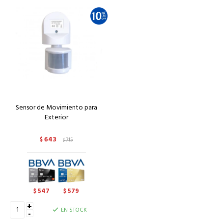
Sensor de Movimiento para
Exterior
643
$
715
$
547
579
$
$
+
EN STOCK
-