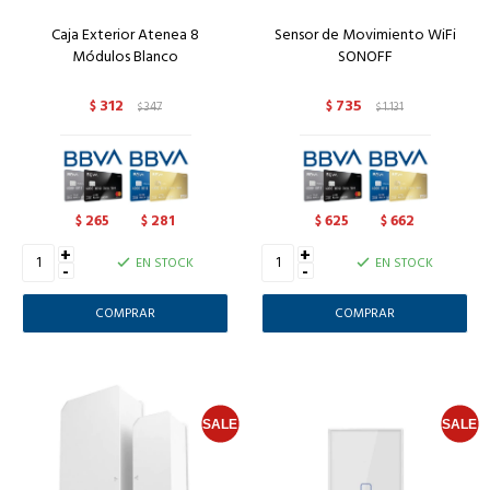
Caja Exterior Atenea 8
Sensor de Movimiento WiFi
Módulos Blanco
SONOFF
312
735
$
347
$
1.131
$
$
265
281
625
662
$
$
$
$
+
+
EN STOCK
EN STOCK
-
-