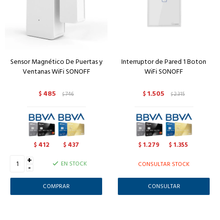
Sensor Magnético De Puertas y
Interruptor de Pared 1 Boton
Ventanas WiFi SONOFF
WiFi SONOFF
485
1.505
$
746
$
2.315
$
$
412
437
1.279
1.355
$
$
$
$
+
EN STOCK
CONSULTAR STOCK
-
CONSULTAR