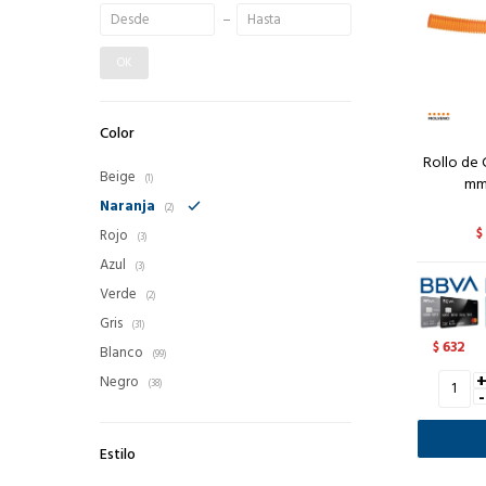
OK
Color
Rollo de
Beige
(1)
mm
Naranja
(2)
Rojo
$
(3)
Azul
(3)
Verde
(2)
Gris
(31)
632
$
Blanco
(99)
Negro
(38)
-
Estilo