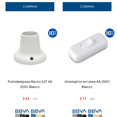
Portalamparas Recto E27 4A
Interruptor en Linea 4A 250V
250V Blanco
Blanco
63
77
$
70
$
85
$
$