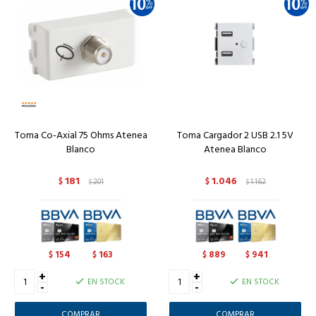
Toma Co-Axial 75 Ohms Atenea
Toma Cargador 2 USB 2.1 5V
Blanco
Atenea Blanco
181
1.046
$
201
$
1.162
$
$
154
163
889
941
$
$
$
$
+
+
EN STOCK
EN STOCK
-
-