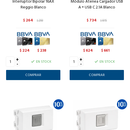
Interruptor Bipolar 16AX
Módulo Atenea Cargador USB
Reggio Blanco
A + USB C 2.1A Blanco
264
734
$
293
$
815
$
$
224
238
624
661
$
$
$
$
+
+
EN STOCK
EN STOCK
-
-