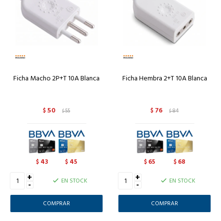
Ficha Macho 2P+T 10A Blanca
Ficha Hembra 2+T 10A Blanca
50
76
$
55
$
84
$
$
43
45
65
68
$
$
$
$
+
+
EN STOCK
EN STOCK
-
-