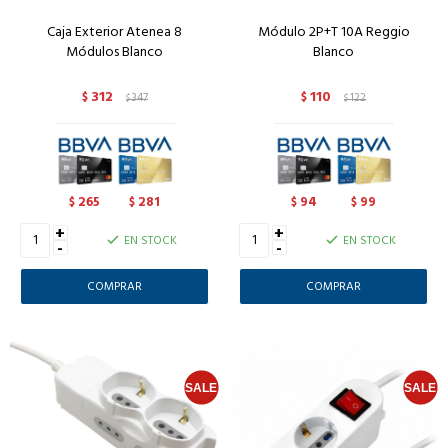
Caja Exterior Atenea 8
Módulo 2P+T 10A Reggio
Módulos Blanco
Blanco
312
110
$
347
$
122
$
$
265
281
94
99
$
$
$
$
+
+
EN STOCK
EN STOCK
-
-