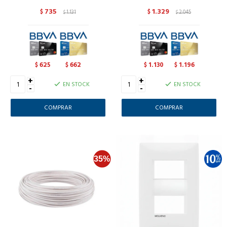
735
1.329
$
1.131
$
2.045
$
$
625
662
1.130
1.196
$
$
$
$
+
+
EN STOCK
EN STOCK
-
-