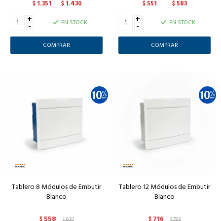
1.351
1.430
551
583
$
$
$
$
+
+
EN STOCK
EN STOCK
-
-
Tablero 8 Módulos de Embutir
Tablero 12 Módulos de Embutir
Blanco
Blanco
558
716
$
620
$
796
$
$