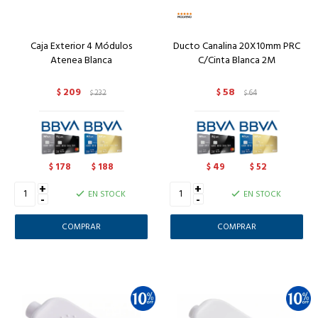
Caja Exterior 4 Módulos
Ducto Canalina 20X10mm PRC
Atenea Blanca
C/Cinta Blanca 2M
209
58
$
232
$
64
$
$
178
188
49
52
$
$
$
$
+
+
EN STOCK
EN STOCK
-
-