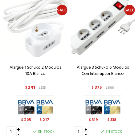
Alargue 1 Schuko 2 Modulos
Alargue 3 Schuko 6 Modulos
10A Blanco
Con Interruptor Blanco
241
375
$
555
$
866
$
$
205
217
319
338
$
$
$
$
+
+
EN STOCK
EN STOCK
-
-