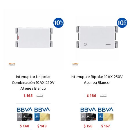
Interruptor Unipolar
Interruptor Bipolar 10AX 250V
Combinación 10AX 250V
Atenea Blanco
Atenea Blanco
165
186
$
183
$
207
$
$
140
149
158
167
$
$
$
$