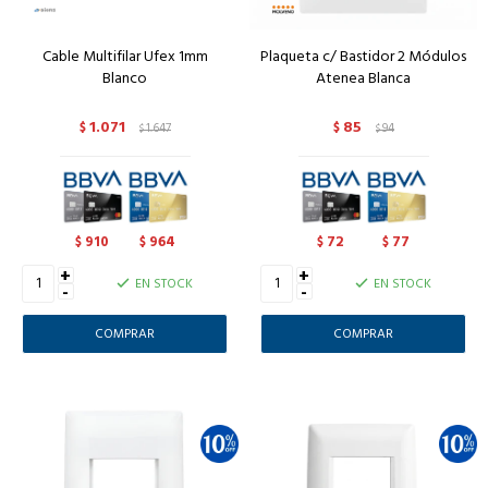
Cable Multifilar Ufex 1mm
Plaqueta c/ Bastidor 2 Módulos
Blanco
Atenea Blanca
1.071
85
$
1.647
$
94
$
$
910
964
72
77
$
$
$
$
+
+
EN STOCK
EN STOCK
-
-