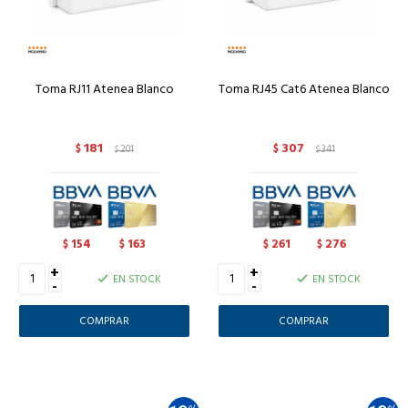
Toma RJ11 Atenea Blanco
Toma RJ45 Cat6 Atenea Blanco
181
307
$
201
$
341
$
$
154
163
261
276
$
$
$
$
+
+
EN STOCK
EN STOCK
-
-