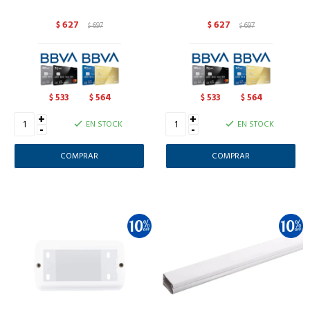
627
627
$
697
$
697
$
$
533
564
533
564
$
$
$
$
+
+
EN STOCK
EN STOCK
-
-