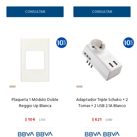
CONSULTAR
CONSULTAR
Plaqueta 1 Módulo Doble
Adaptador Triple Schuko + 2
Reggio Up Blanca
Tomas + 2 USB 2.1A Blanco
104
621
$
116
$
690
$
$