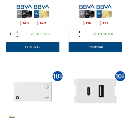
140
149
116
123
$
$
$
$
+
+
EN STOCK
EN STOCK
-
-