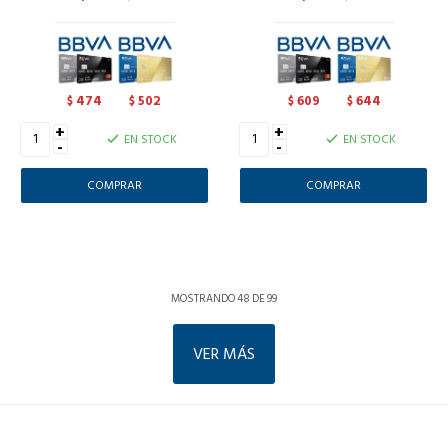
474
502
609
644
$
$
$
$
+
+
EN STOCK
EN STOCK
-
-
MOSTRANDO
48
DE
99
VER MÁS