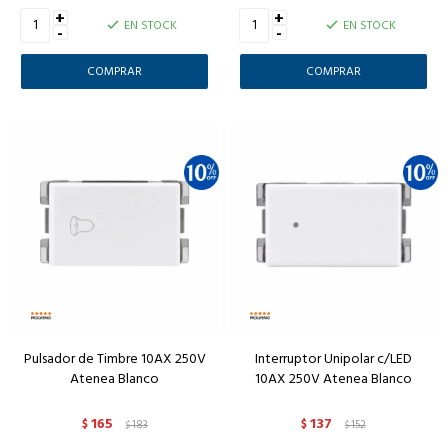
+
+
EN STOCK
EN STOCK
-
-
Pulsador de Timbre 10AX 250V
Interruptor Unipolar c/LED
Atenea Blanco
10AX 250V Atenea Blanco
165
137
$
183
$
152
$
$