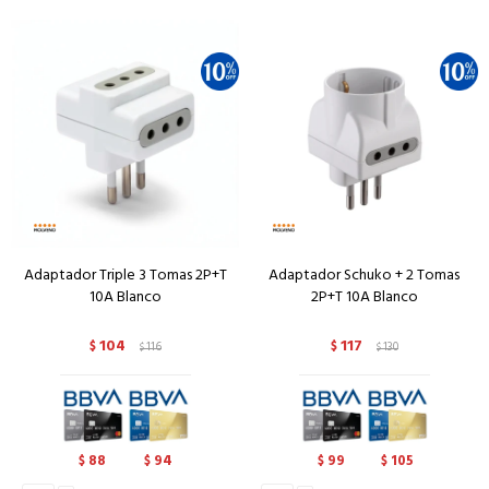
Adaptador Triple 3 Tomas 2P+T
Adaptador Schuko + 2 Tomas
10A Blanco
2P+T 10A Blanco
104
117
$
116
$
130
$
$
88
94
99
105
$
$
$
$