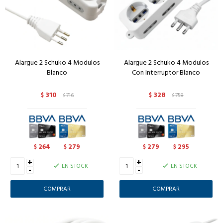
Alargue 2 Schuko 4 Modulos
Alargue 2 Schuko 4 Modulos
Blanco
Con Interruptor Blanco
310
328
$
716
$
758
$
$
264
279
279
295
$
$
$
$
+
+
EN STOCK
EN STOCK
-
-