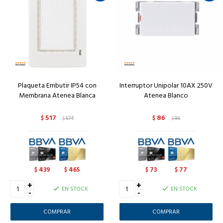
Plaqueta Embutir IP54 con
Interruptor Unipolar 10AX 250V
Membrana Atenea Blanca
Atenea Blanco
517
86
$
574
$
96
$
$
439
465
73
77
$
$
$
$
+
+
EN STOCK
EN STOCK
-
-