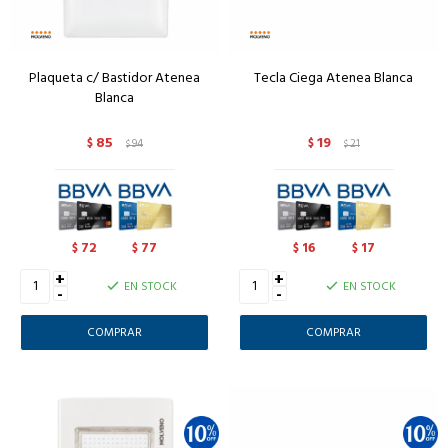
Plaqueta c/ Bastidor Atenea
Tecla Ciega Atenea Blanca
Blanca
85
19
$
94
$
21
$
$
72
77
16
17
$
$
$
$
+
+
EN STOCK
EN STOCK
-
-