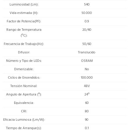
Luminosidad (Lm)
540
Vida estimada (H)
50.000
Factor de Potencia(PF)
0.9
Rango de Temperatura
20/40
(ºC)
Frecuencia de Trabajo(Hz)
50/60
Difusor
Translucido
Número y Tipo de LEDs
OSRAM
Dimerizable
No
Ciclos de Encendidos
100.000
Tensión Nominal
48V
Angulo de Apertura (º)
24º
Equivalencia
60
CRI
80
Eficacia Luminosa (Lm/W)
90
Tiempo de Arranque(s)
0.1