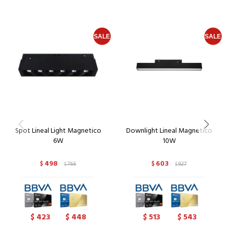
Spot Lineal Light Magnetico
Downlight Lineal Magnetico
6W
10W
498
603
$
766
$
927
$
$
423
448
513
543
$
$
$
$