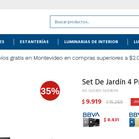
ES
ESTANTERÍAS
LUMINARIAS DE INTERIOR
LU
Set De Jardín 4 
SEJ5405-SEJ5405N
9.919
$
15.260
$
8.431
$