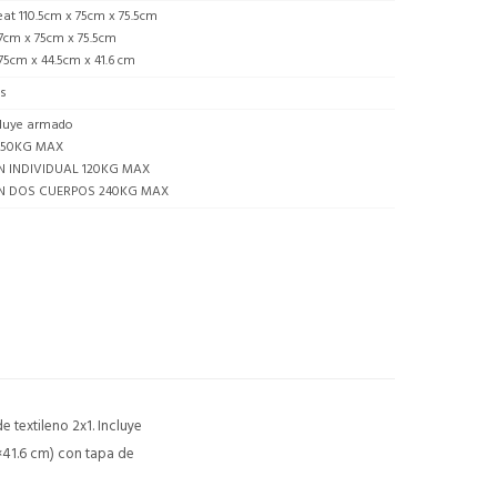
at 110.5cm x 75cm x 75.5cm
57cm x 75cm x 75.5cm
5cm x 44.5cm x 41.6 cm
as
cluye armado
 50KG MAX
N INDIVIDUAL 120KG MAX
N DOS CUERPOS 240KG MAX
e textileno 2x1. Incluye
5×41.6 cm) con tapa de