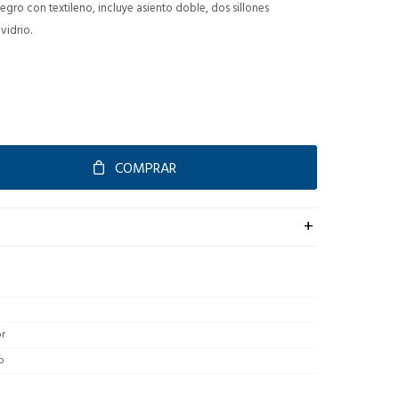
negro con textileno, incluye asiento doble, dos sillones
vidrio.
COMPRAR
or
o