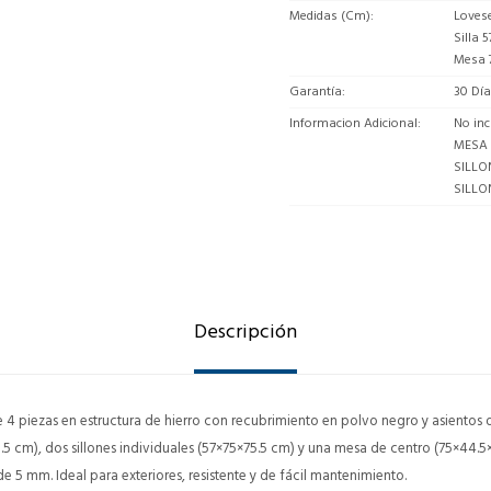
Medidas (Cm)
Lovese
Silla 
Mesa 7
Garantía
30 Dí
Informacion Adicional
No in
MESA
SILLO
SILLO
Descripción
e 4 piezas en estructura de hierro con recubrimiento en polvo negro y asientos d
5.5 cm), dos sillones individuales (57×75×75.5 cm) y una mesa de centro (75×44.
 5 mm. Ideal para exteriores, resistente y de fácil mantenimiento.