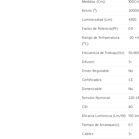
Medidas (Cm)
100C
Kelvin (º)
3000K
Luminosidad (Lm)
4300
Factor de Potencia(PF)
0.9
Rango de Temperatura
-20 +5
(ºC)
Frecuencia de Trabajo(Hz)
50/60
Difusor
Si
Driver Regulable
No
Certificados
CE
Dimerizable
No
Tensión Nominal
220-2
CRI
80
Eficacia Luminosa (Lm/W)
150 l
Tiempo de Arranque(s)
0.1
Cables
Si