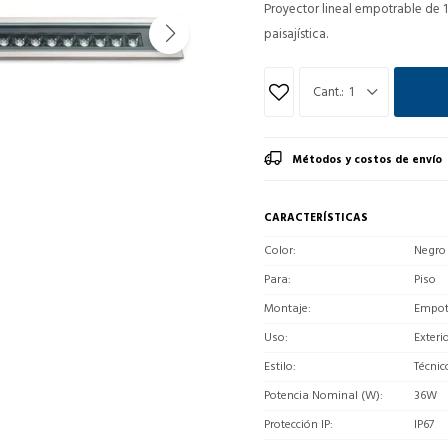
Proyector lineal empotrable de 1
paisajística.
1
Métodos y costos de envío
CARACTERÍSTICAS
Color
Negro
Para
Piso
Montaje
Empot
Uso
Exteri
Estilo
Técnic
Potencia Nominal (W)
36W
Protección IP
IP67