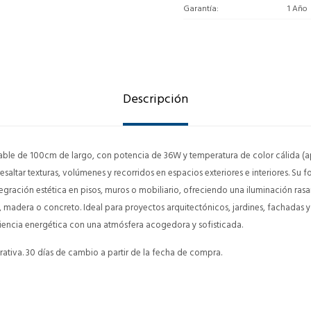
Garantía
1 Año
Descripción
rable de 100cm de largo, con potencia de 36W y temperatura de color cálida 
saltar texturas, volúmenes y recorridos en espacios exteriores e interiores. Su 
egración estética en pisos, muros o mobiliario, ofreciendo una iluminación rasa
 madera o concreto. Ideal para proyectos arquitectónicos, jardines, fachadas y 
iencia energética con una atmósfera acogedora y sofisticada.
ativa. 30 días de cambio a partir de la fecha de compra.