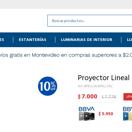
ES
ESTANTERÍAS
LUMINARIAS DE INTERIOR
LU
Proyector Lineal
BPELL36-BPELL36C
7.000
$
7.778
$
5.950
$