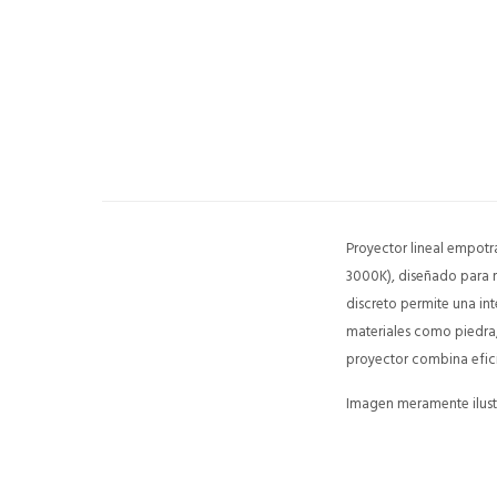
Proyector lineal empot
3000K), diseñado para re
discreto permite una int
materiales como piedra,
proyector combina efic
Imagen meramente ilustr