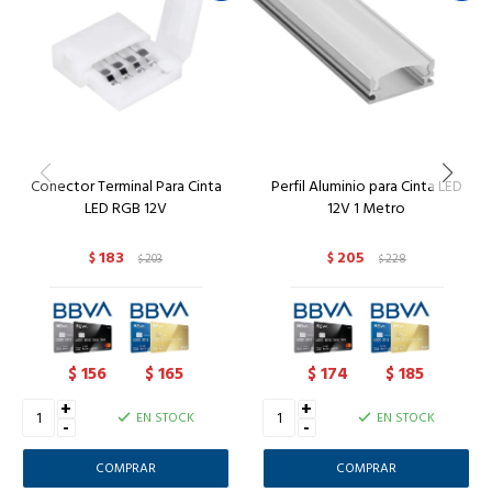
Conector Terminal Para Cinta
Perfil Aluminio para Cinta LED
LED RGB 12V
12V 1 Metro
183
205
$
203
$
228
$
$
156
165
174
185
$
$
$
$
+
+
EN STOCK
EN STOCK
-
-