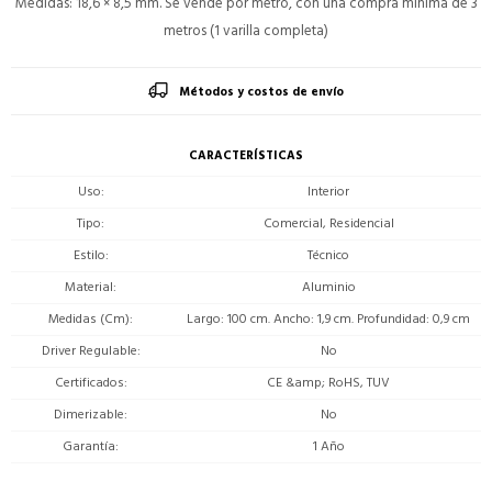
Medidas: 18,6 × 8,5 mm. Se vende por metro, con una compra mínima de 3
metros (1 varilla completa)
Métodos y costos de envío
CARACTERÍSTICAS
Uso
Interior
Tipo
Comercial, Residencial
Estilo
Técnico
Material
Aluminio
Medidas (Cm)
Largo: 100 cm. Ancho: 1,9 cm. Profundidad: 0,9 cm
Driver Regulable
No
Certificados
CE &amp; RoHS, TUV
Dimerizable
No
Garantía
1 Año