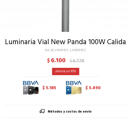
Luminaria Vial New Panda 100W Calida
BLVNPA10C-LVNPA10C
6.100
$
6.778
$
10
5.185
5.490
$
$
Métodos y costos de envío