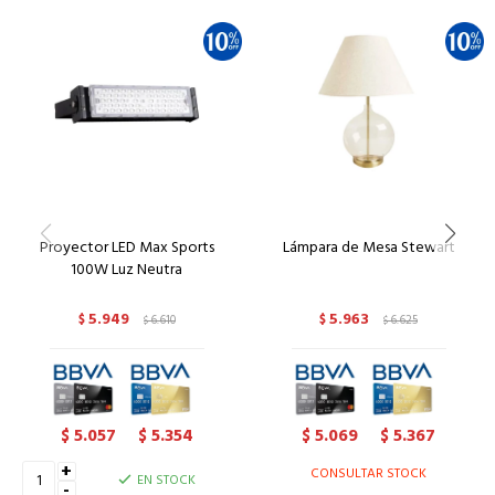
Proyector LED Max Sports
Lámpara de Mesa Stewart
100W Luz Neutra
5.949
5.963
$
6.610
$
6.625
$
$
5.057
5.354
5.069
5.367
$
$
$
$
+
CONSULTAR STOCK
EN STOCK
-