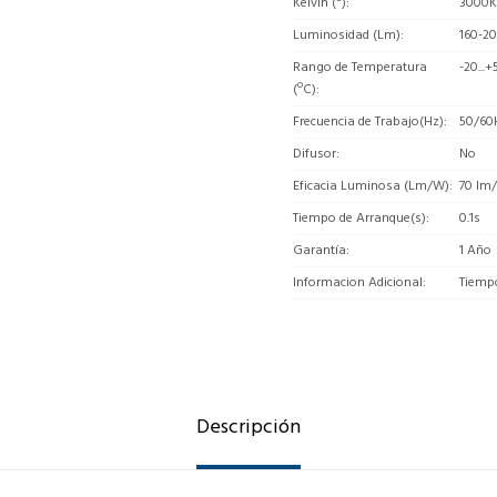
Kelvin (º)
3000K
Luminosidad (Lm)
160-2
Rango de Temperatura
-20...+
(ºC)
Frecuencia de Trabajo(Hz)
50/60
Difusor
No
Eficacia Luminosa (Lm/W)
70 lm
Tiempo de Arranque(s)
0.1s
Garantía
1 Año
Informacion Adicional
Tiemp
Descripción