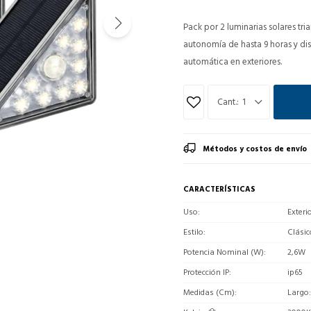
Pack por 2 luminarias solares tri
autonomía de hasta 9 horas y d
automática en exteriores.
1
Métodos y costos de envío
CARACTERÍSTICAS
Uso
Exteri
Estilo
Clásic
Potencia Nominal (W)
2,6W
Protección IP
ip65
Medidas (Cm)
Largo