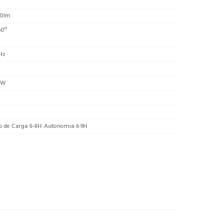
00lm
50º
Hz
/W
o de Carga 6-8H. Autonomia 6-9H