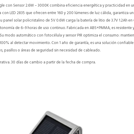
angle con Sensor 2.6W – 3000K combina eficiencia energética y practicidad en
con LED 2835 que ofrecen entre 160 y 200 lúmenes de luz cálida, garantiza un
u panel solar policristalino de 5V 0.6W carga la batería de litio de 3.7V 1.2Ah en
onomía de 6–9 horas de uso continuo. Fabricada en ABS+PMMA, es resistente 
. Su modo automático con fotocélula y sensor PIR optimiza el consumo: mantie
100% al detectar movimiento. Con 1 año de garantía, es una solución confiable 
es, pasillos o áreas de seguridad sin necesidad de cableado.
ativa. 30 días de cambio a partir de la fecha de compra.