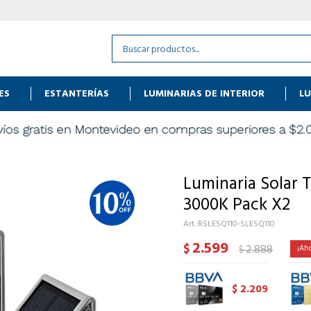
ES
ESTANTERÍAS
LUMINARIAS DE INTERIOR
LU
Luminaria Solar 
3000K Pack X2
RSLESQ110-SLESQ110
2.599
$
2.888
$
2.209
$