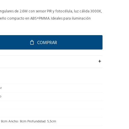
angulares de 2.6W con sensor PIR y fotocélula, luz cálida 3000K,
iseño compacto en ABS+PMMA. Ideales para iluminación
COMPRAR
or
o
: 8cm Ancho: 8cm Profundidad: 5,5cm