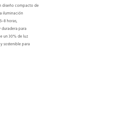
 un diseño compacto de
a iluminación
 6–8 horas,
y duradera para
ne un 30% de luz
y sostenible para