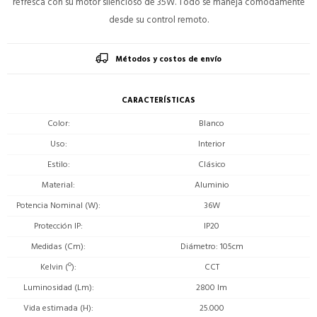
refresca con su motor silencioso de 35W. Todo se maneja cómodamente
desde su control remoto.
Métodos y costos de envío
CARACTERÍSTICAS
Color
Blanco
Uso
Interior
Estilo
Clásico
Material
Aluminio
Potencia Nominal (W)
36W
Protección IP
IP20
Medidas (Cm)
Diámetro: 105cm
Kelvin (º)
CCT
Luminosidad (Lm)
2800 lm
Vida estimada (H)
25.000