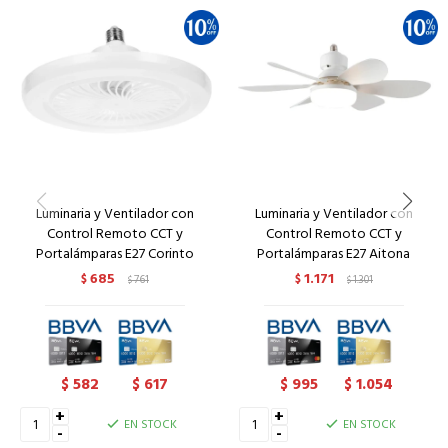
Luminaria y Ventilador con
Luminaria y Ventilador con
Control Remoto CCT y
Control Remoto CCT y
Portalámparas E27 Corinto
Portalámparas E27 Aitona
685
1.171
$
761
$
1.301
$
$
582
617
995
1.054
$
$
$
$
+
+
EN STOCK
EN STOCK
-
-