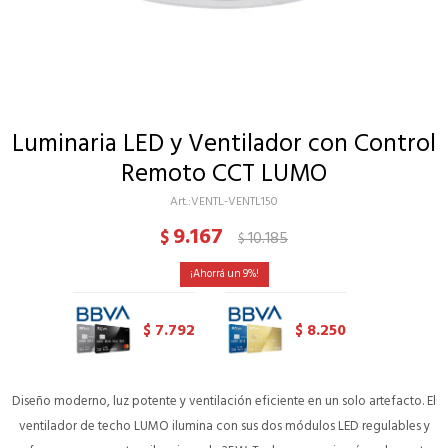
Luminaria LED y Ventilador con Control
Remoto CCT LUMO
VENTL-VENTL150
9.167
$
10.185
$
9
7.792
8.250
$
$
Diseño moderno, luz potente y ventilación eficiente en un solo artefacto. El
ventilador de techo LUMO ilumina con sus dos módulos LED regulables y