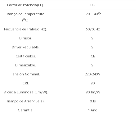
Factor de Potencia(PF)
0.5
Rango de Temperatura
-20...+40ºc
(ºC)
Frecuencia de Trabajo(Hz)
50/60Hz
Difusor
Si
Driver Regulable
Si
Certificados
CE
Dimerizable
Si
Tensión Nominal
220-240V
CRI
80
Eficacia Luminosa (Lm/W)
80 lm/W
Tiempo de Arranque(s)
0.1s
Garantía
1 Año