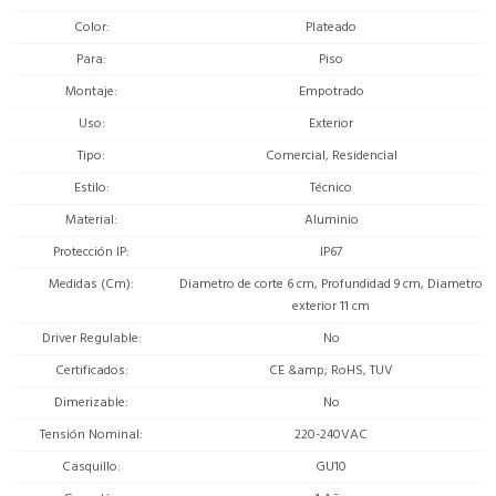
Color
Plateado
Para
Piso
Montaje
Empotrado
Uso
Exterior
Tipo
Comercial, Residencial
Estilo
Técnico
Material
Aluminio
Protección IP
IP67
Medidas (Cm)
Diametro de corte 6 cm, Profundidad 9 cm, Diametro
exterior 11 cm
Driver Regulable
No
Certificados
CE &amp; RoHS, TUV
Dimerizable
No
Tensión Nominal
220-240VAC
Casquillo
GU10