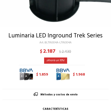
Luminaria LED Inground Trek Series
BLTIN304A-LTIN304A
2.187
$
2.430
$
10
1.859
1.968
$
$
Métodos y costos de envío
CARACTERÍSTICAS