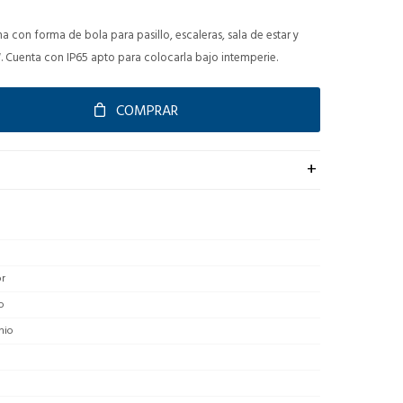
con forma de bola para pasillo, escaleras, sala de estar y
 Cuenta con IP65 apto para colocarla bajo intemperie.
COMPRAR
or
o
nio