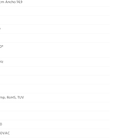
5cm Ancho:14,9
0
0°
Hz
mp; RoHS, TUV
00
40VAC