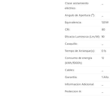
Clase aislamiento
_
eléctrico
Angulo de Apertura (º)
_
Equivalencia
120W
CRI
80
Eficacia Luminosa (Lm/W)
90
Casquillo
_
Tiempo de Arranque(s)
0.1s
Consumo de energía
12
(kWh/1000h)
Cables
_
Garantía
1 Año
Informacion Adicional
_
Proteccion ik
_