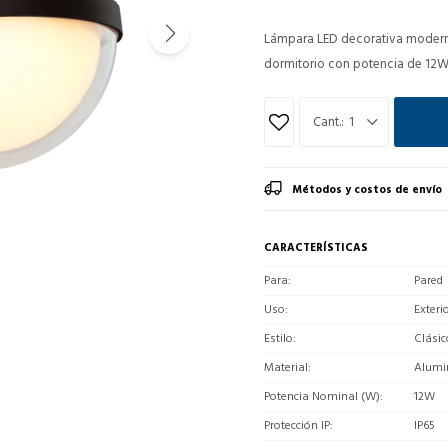
Lámpara LED decorativa moderna 
dormitorio con potencia de 12W.
1
Métodos y costos de envío
CARACTERÍSTICAS
Para
Pared
Uso
Exteri
Estilo
Clásic
Material
Alumi
Potencia Nominal (W)
12W
Protección IP
IP65