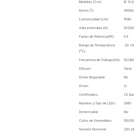
Medidas (Cm)
Ø: 13,
Kelvin (º)
3000k
Luminosidad (Lm)
1080
Vida estimada (H)
50.00
Factor de Potencia(PF)
0.9
Rango de Temperatura
-20 +5
(ºC)
Frecuencia de Trabajo(Hz)
50/60
Difusor
Opal
Driver Regulable
No
Driver
Si
Certificados
CE &a
Número y Tipo de LEDs
SMD
Dimerizable
No
Ciclos de Encendidos
100.0
Tensión Nominal
220-2