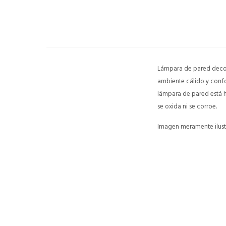
Lámpara de pared decora
ambiente cálido y confo
lámpara de pared está h
se oxida ni se corroe.
Imagen meramente ilustr