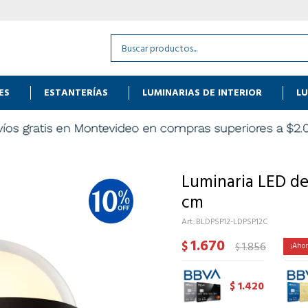
ES
ESTANTERÍAS
LUMINARIAS DE INTERIOR
LU
Luminaria LED de
cm
BLDPSP12-LDPSP12C
1.670
$
1.856
$
1.420
$