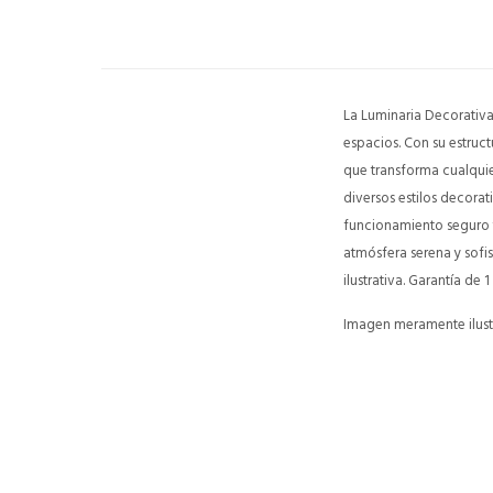
La Luminaria Decorativ
espacios. Con su estruc
que transforma cualquie
diversos estilos decorat
funcionamiento seguro y
atmósfera serena y sofi
ilustrativa. Garantía de 1
Imagen meramente ilustr