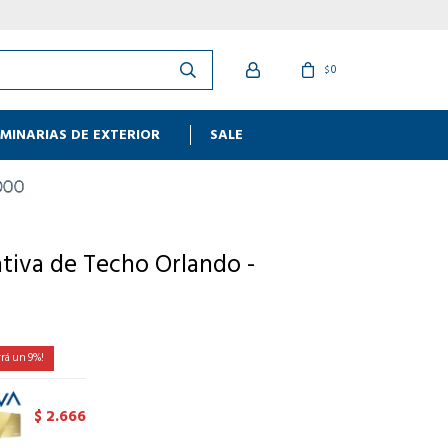
0
$
MINARIAS DE EXTERIOR
SALE
tiva de Techo Orlando -
9
2.666
$