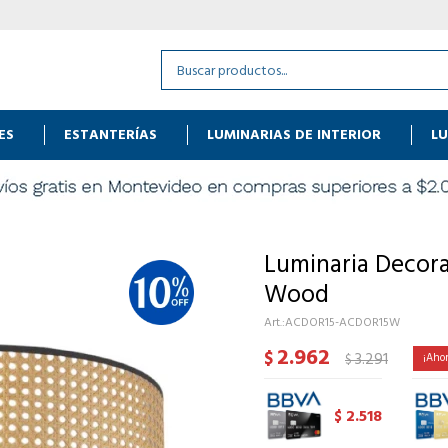
ES
ESTANTERÍAS
LUMINARIAS DE INTERIOR
LU
Luminaria Decora
Wood
ACDOR15-ACDOR15W
2.962
$
3.291
$
2.518
$