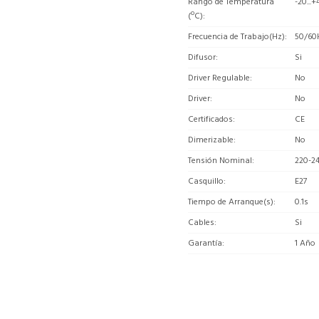
Rango de Temperatura
-20...+
(ºC)
Frecuencia de Trabajo(Hz)
50/60
Difusor
Si
Driver Regulable
No
Driver
No
Certificados
CE
Dimerizable
No
Tensión Nominal
220-2
Casquillo
E27
Tiempo de Arranque(s)
0.1s
Cables
Si
Garantía
1 Año