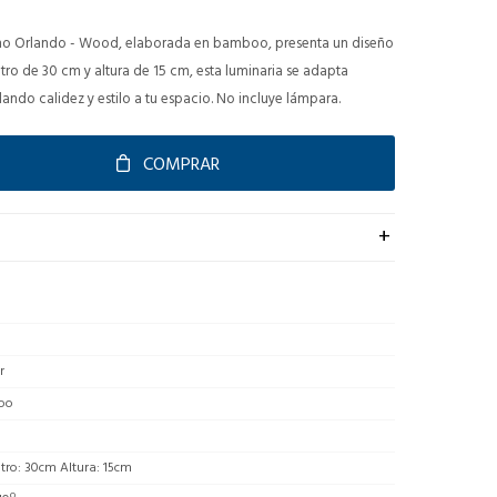
ho Orlando - Wood, elaborada en bamboo, presenta un diseño
tro de 30 cm y altura de 15 cm, esta luminaria se adapta
dando calidez y estilo a tu espacio. No incluye lámpara.
COMPRAR
r
oo
ro: 30cm Altura: 15cm