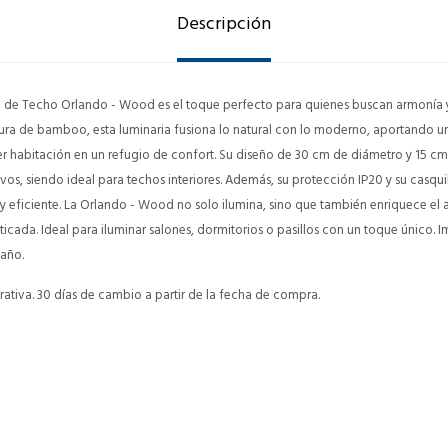
Descripción
a de Techo Orlando - Wood es el toque perfecto para quienes buscan armonía y
tura de bamboo, esta luminaria fusiona lo natural con lo moderno, aportando u
r habitación en un refugio de confort. Su diseño de 30 cm de diámetro y 15 cm
ivos, siendo ideal para techos interiores. Además, su protección IP20 y su casqu
 eficiente. La Orlando - Wood no solo ilumina, sino que también enriquece el
sticada. Ideal para iluminar salones, dormitorios o pasillos con un toque único
 año.
ativa. 30 días de cambio a partir de la fecha de compra.