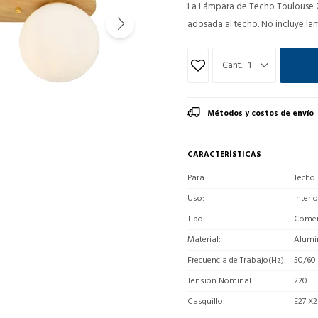
La Lámpara de Techo Toulouse 2 
adosada al techo. No incluye la
1
Métodos y costos de envío
CARACTERÍSTICAS
Para
Techo
Uso
Interio
Tipo
Comerc
Material
Alumi
Frecuencia de Trabajo(Hz)
50/60
Tensión Nominal
220
Casquillo
E27 X2