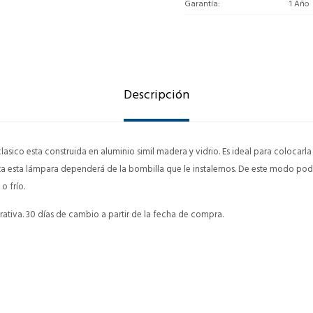
Garantía
1 Año
Descripción
clasico esta construida en aluminio simil madera y vidrio. Es ideal para colocarla
mita esta lámpara dependerá de la bombilla que le instalemos. De este modo pod
o frío.
ativa. 30 días de cambio a partir de la fecha de compra.