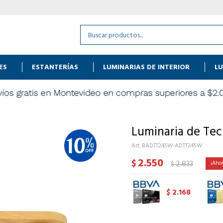
ES
ESTANTERÍAS
LUMINARIAS DE INTERIOR
LU
Luminaria de Tec
BADTT245W-ADTT245W
2.550
$
2.833
$
2.168
$