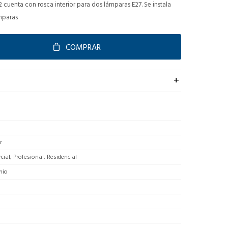
cuenta con rosca interior para dos lámparas E27. Se instala
mparas
COMPRAR
r
ial, Profesional, Residencial
nio