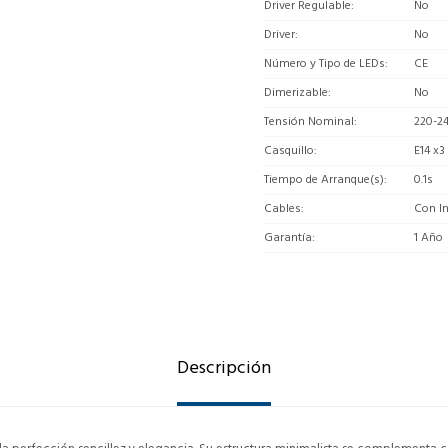
Driver Regulable
No
Driver
No
Número y Tipo de LEDs
CE
Dimerizable
No
Tensión Nominal
220-2
Casquillo
E14 x3
Tiempo de Arranque(s)
0.1s
Cables
Con In
Garantía
1 Año
Descripción