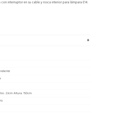
 con interruptor en su cable y rosca interior para lámpara E14.
endiente
r
tro: 23cm Altura: 150cm
Hz