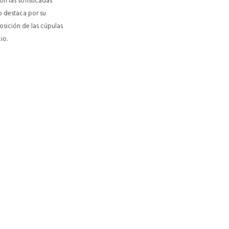
on las sofisticadas
lo destaca por su
osición de las cúpulas
io.