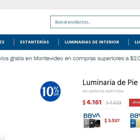
ES
ESTANTERÍAS
LUMINARIAS DE INTERIOR
LU
Luminaria de Pie
ADPVO15-ADPVO15N
4.161
$
4.623
$
3.537
$