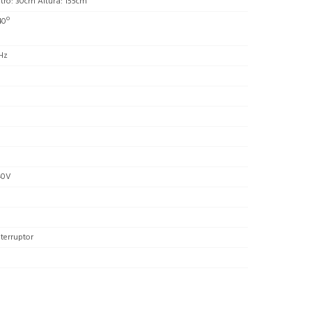
tro: 30cm Altura: 155cm
40º
Hz
40V
terruptor