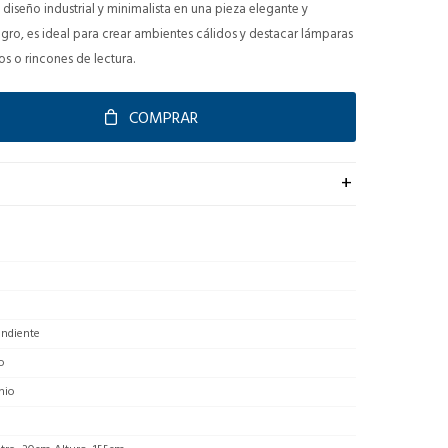
diseño industrial y minimalista en una pieza elegante y
gro, es ideal para crear ambientes cálidos y destacar lámparas
os o rincones de lectura.
COMPRAR
endiente
o
nio