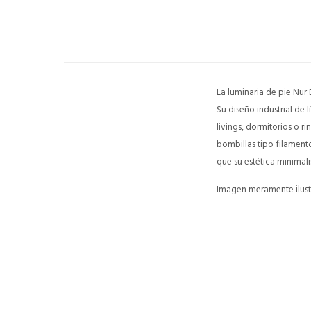
La luminaria de pie Nur
Su diseño industrial de 
livings, dormitorios o r
bombillas tipo filament
que su estética minimali
Imagen meramente ilustr