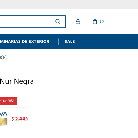
0
$
MINARIAS DE EXTERIOR
SALE
 Nur Negra
10
2.443
$