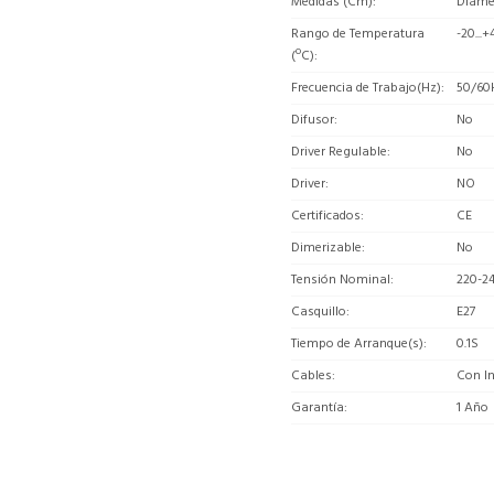
Medidas (Cm)
Diáme
Rango de Temperatura
-20...+
(ºC)
Frecuencia de Trabajo(Hz)
50/60
Difusor
No
Driver Regulable
No
Driver
NO
Certificados
CE
Dimerizable
No
Tensión Nominal
220-2
Casquillo
E27
Tiempo de Arranque(s)
0.1S
Cables
Con In
Garantía
1 Año