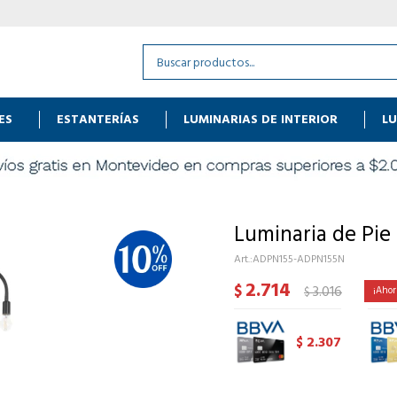
ES
ESTANTERÍAS
LUMINARIAS DE INTERIOR
LU
Luminaria de Pie
ADPN155-ADPN155N
2.714
$
3.016
$
2.307
$