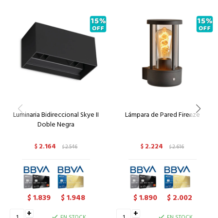
Luminaria Bidireccional Skye II
Lámpara de Pared Firenze
Doble Negra
2.164
2.224
$
2.546
$
2.616
$
$
1.839
1.948
1.890
2.002
$
$
$
$
+
+
EN STOCK
EN STOCK