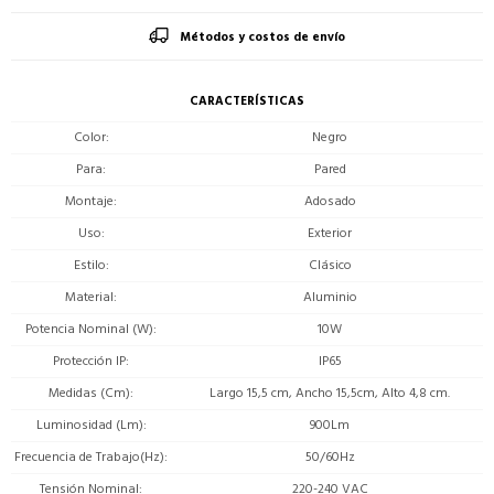
Métodos y costos de envío
CARACTERÍSTICAS
Color
Negro
Para
Pared
Montaje
Adosado
Uso
Exterior
Estilo
Clásico
Material
Aluminio
Potencia Nominal (W)
10W
Protección IP
IP65
Medidas (Cm)
Largo 15,5 cm, Ancho 15,5cm, Alto 4,8 cm.
Luminosidad (Lm)
900Lm
Frecuencia de Trabajo(Hz)
50/60Hz
Tensión Nominal
220-240 VAC