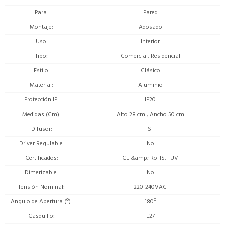
Para
Pared
Montaje
Adosado
Uso
Interior
Tipo
Comercial, Residencial
Estilo
Clásico
Material
Aluminio
Protección IP
IP20
Medidas (Cm)
Alto 28 cm , Ancho 50 cm
Difusor
Si
Driver Regulable
No
Certificados
CE &amp; RoHS, TUV
Dimerizable
No
Tensión Nominal
220-240VAC
Angulo de Apertura (º)
180º
Casquillo
E27