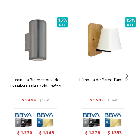
Luminaria Bidireccional de
Lámpara de Pared Taipéi 2
Exterior Basilea Gris Grafito
1.494
1.503
$
1.758
$
1.768
$
$
1.270
1.345
1.278
1.353
$
$
$
$