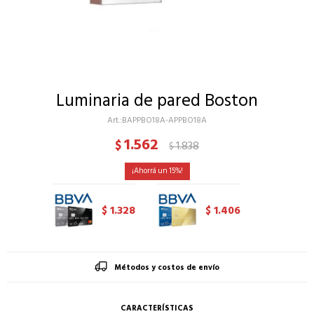
Luminaria de pared Boston
BAPPBO18A-APPBO18A
1.562
$
1.838
$
15
1.328
1.406
$
$
Métodos y costos de envío
CARACTERÍSTICAS