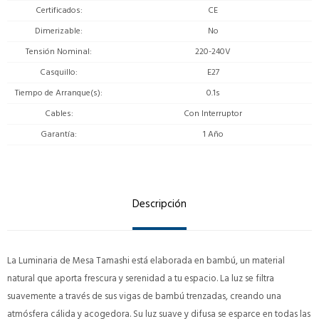
Certificados
CE
Dimerizable
No
Tensión Nominal
220-240V
Casquillo
E27
Tiempo de Arranque(s)
0.1s
Cables
Con Interruptor
Garantía
1 Año
Descripción
La Luminaria de Mesa Tamashi está elaborada en bambú, un material
natural que aporta frescura y serenidad a tu espacio. La luz se filtra
suavemente a través de sus vigas de bambú trenzadas, creando una
atmósfera cálida y acogedora. Su luz suave y difusa se esparce en todas las