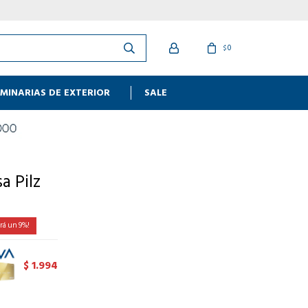
0
$
MINARIAS DE EXTERIOR
SALE
a Pilz
9
1.994
$