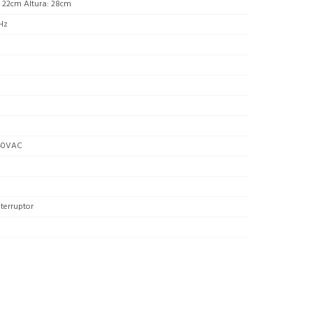
 22cm Altura: 28cm
Hz
40VAC
terruptor