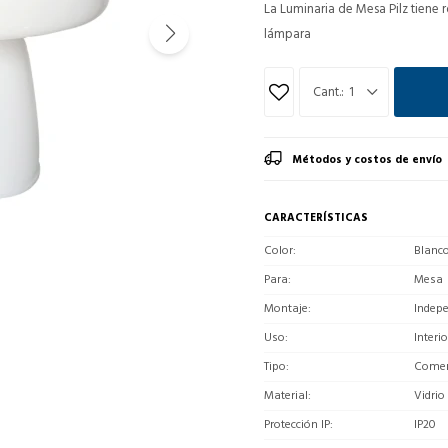
La Luminaria de Mesa Pilz tiene 
lámpara
1
Métodos y costos de envío
CARACTERÍSTICAS
Color
Blanc
Para
Mesa
Montaje
Indep
Uso
Interio
Tipo
Comerc
Material
Vidrio
Protección IP
IP20