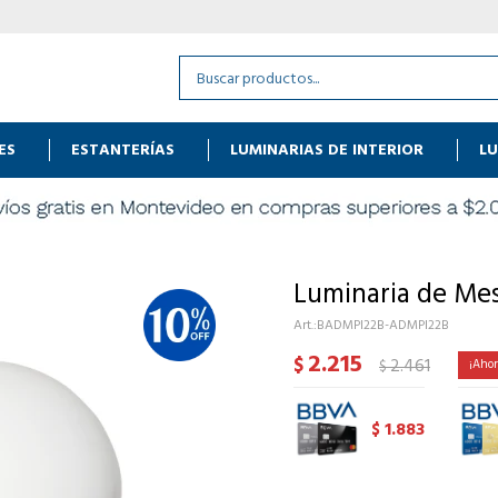
ES
ESTANTERÍAS
LUMINARIAS DE INTERIOR
LU
Luminaria de Mes
BADMPI22B-ADMPI22B
2.215
$
2.461
$
1.883
$