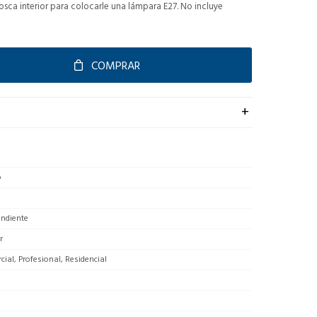
rosca interior para colocarle una lámpara E27. No incluye
COMPRAR
o
endiente
r
ial, Profesional, Residencial