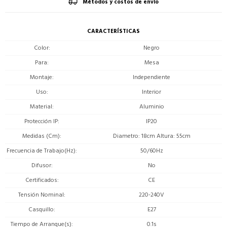
Métodos y costos de envío
CARACTERÍSTICAS
Color
Negro
Para
Mesa
Montaje
Independiente
Uso
Interior
Material
Aluminio
Protección IP
IP20
Medidas (Cm)
Diametro: 18cm Altura: 55cm
Frecuencia de Trabajo(Hz)
50/60Hz
Difusor
No
Certificados
CE
Tensión Nominal
220-240V
Casquillo
E27
Tiempo de Arranque(s)
0.1s