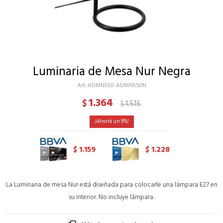
Luminaria de Mesa Nur Negra
ADMN550-ADMN550N
1.364
$
1.515
$
9
1.159
1.228
$
$
La Luminaria de mesa Nur está diseñada para colocarle una lámpara E27 en
su interior. No incluye lámpara.