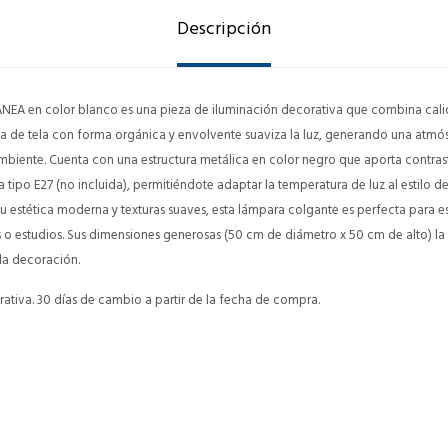
Descripción
ANEA en color blanco es una pieza de iluminación decorativa que combina cali
la de tela con forma orgánica y envolvente suaviza la luz, generando una atm
mbiente. Cuenta con una estructura metálica en color negro que aporta contraste
ipo E27 (no incluida), permitiéndote adaptar la temperatura de luz al estilo de
 su estética moderna y texturas suaves, esta lámpara colgante es perfecta para 
o estudios. Sus dimensiones generosas (50 cm de diámetro x 50 cm de alto) la
la decoración.
ativa. 30 días de cambio a partir de la fecha de compra.