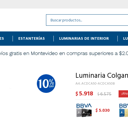
ES
ESTANTERÍAS
LUMINARIAS DE INTERIOR
LU
Luminaria Colga
ACDCA50-ACDCA50B
5.918
$
6.575
$
5.030
$