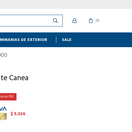
0
$
MINARIAS DE EXTERIOR
SALE
nte Canea
9
5.326
$