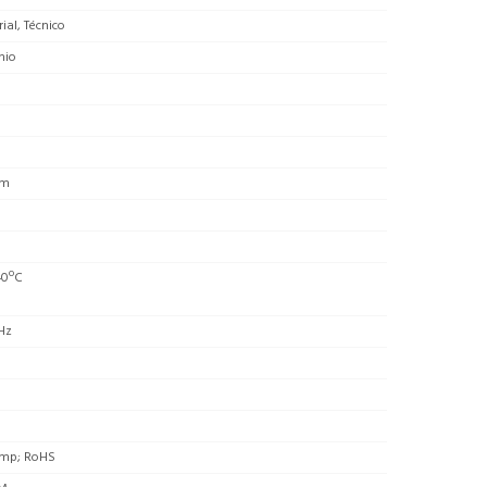
rial, Técnico
nio
lm
0
40ºC
Hz
mp; RoHS