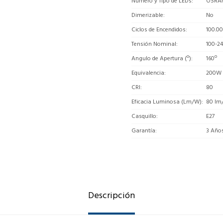
Número y Tipo de LEDs
OSRA
Dimerizable
No
Ciclos de Encendidos
100.0
Tensión Nominal
100-2
Angulo de Apertura (º)
160º
Equivalencia
200W
CRI
80
Eficacia Luminosa (Lm/W)
80 lm
Casquillo
E27
Garantía
3 Año
Descripción