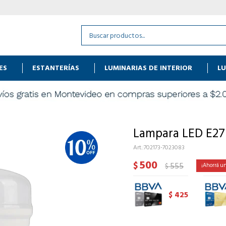
ES
ESTANTERÍAS
LUMINARIAS DE INTERIOR
LU
Lampara LED E27
702173-7023083
500
$
555
$
425
$