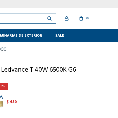
0
$
MINARIAS DE EXTERIOR
SALE
 Ledvance T 40W 6500K G6
9
450
$