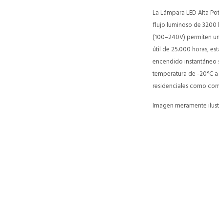
La Lámpara LED Alta Po
flujo luminoso de 3200 
(100–240V) permiten una 
útil de 25.000 horas, e
encendido instantáneo s
temperatura de -20°C a 
residenciales como com
Imagen meramente ilustr