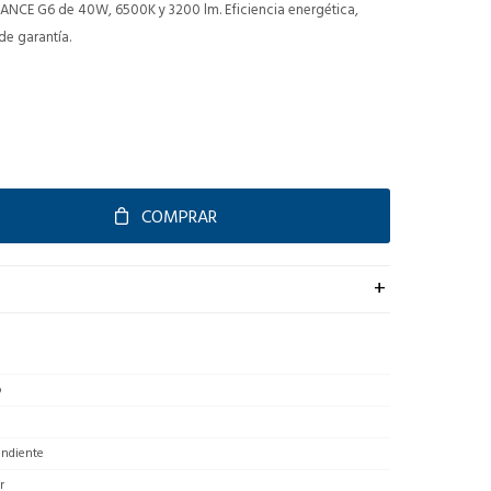
ANCE G6 de 40W, 6500K y 3200 lm. Eficiencia energética,
de garantía.
COMPRAR
o
endiente
r