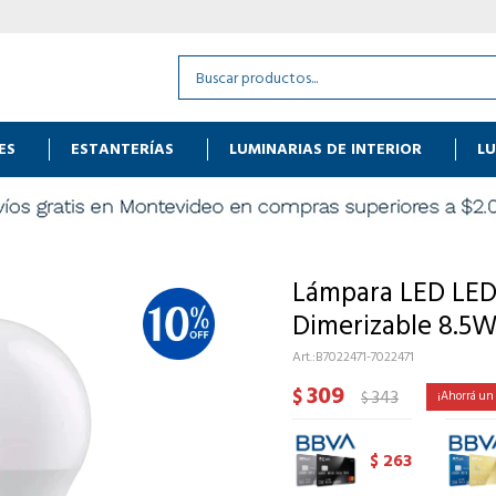
ES
ESTANTERÍAS
LUMINARIAS DE INTERIOR
LU
Lámpara LED L
Dimerizable 8.5W
B7022471-7022471
309
$
343
$
263
$