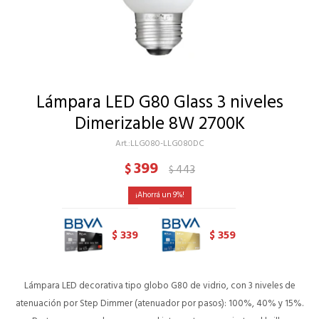
Lámpara LED G80 Glass 3 niveles
Dimerizable 8W 2700K
LLG080-LLG080DC
399
$
443
$
9
339
359
$
$
Lámpara LED decorativa tipo globo G80 de vidrio, con 3 niveles de
atenuación por Step Dimmer (atenuador por pasos): 100%, 40% y 15%.