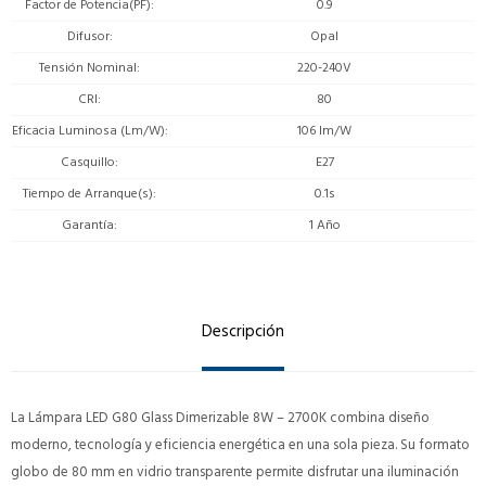
Factor de Potencia(PF)
0.9
Difusor
Opal
Tensión Nominal
220-240V
CRI
80
Eficacia Luminosa (Lm/W)
106 lm/W
Casquillo
E27
Tiempo de Arranque(s)
0.1s
Garantía
1 Año
Descripción
La Lámpara LED G80 Glass Dimerizable 8W – 2700K combina diseño
moderno, tecnología y eficiencia energética en una sola pieza. Su formato
globo de 80 mm en vidrio transparente permite disfrutar una iluminación