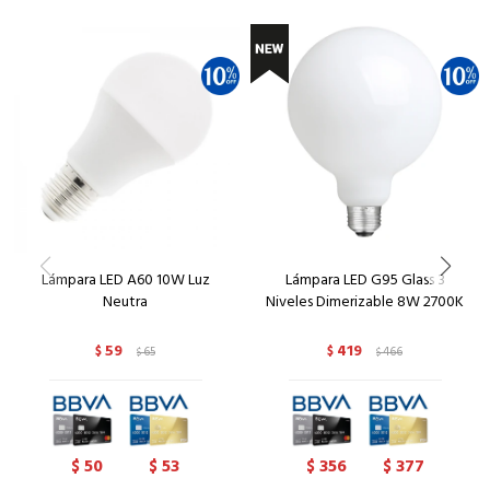
Lámpara LED A60 10W Luz
Lámpara LED G95 Glass 3
Neutra
Niveles Dimerizable 8W 2700K
59
419
$
65
$
466
$
$
50
53
356
377
$
$
$
$