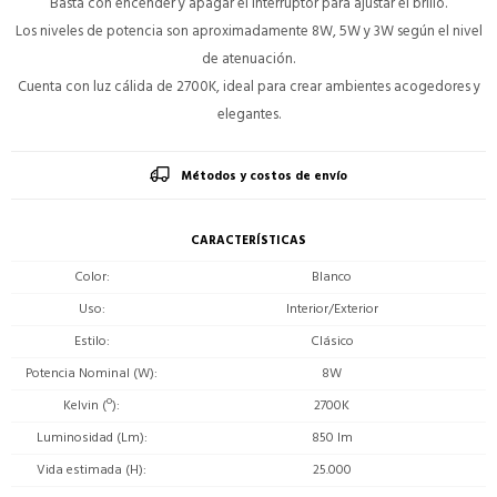
Basta con encender y apagar el interruptor para ajustar el brillo.
Los niveles de potencia son aproximadamente 8W, 5W y 3W según el nivel
de atenuación.
Cuenta con luz cálida de 2700K, ideal para crear ambientes acogedores y
elegantes.
Métodos y costos de envío
CARACTERÍSTICAS
Color
Blanco
Uso
Interior/Exterior
Estilo
Clásico
Potencia Nominal (W)
8W
Kelvin (º)
2700K
Luminosidad (Lm)
850 lm
Vida estimada (H)
25.000