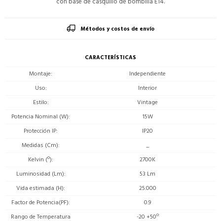
con base de casquillo de bombilla E14.
Métodos y costos de envío
CARACTERÍSTICAS
Montaje
Independiente
Uso
Interior
Estilo
Vintage
Potencia Nominal (W)
15W
Protección IP
IP20
Medidas (Cm)
_
Kelvin (º)
2700K
Luminosidad (Lm)
53 Lm
Vida estimada (H)
25.000
Factor de Potencia(PF)
0.9
Rango de Temperatura
-20 +50º