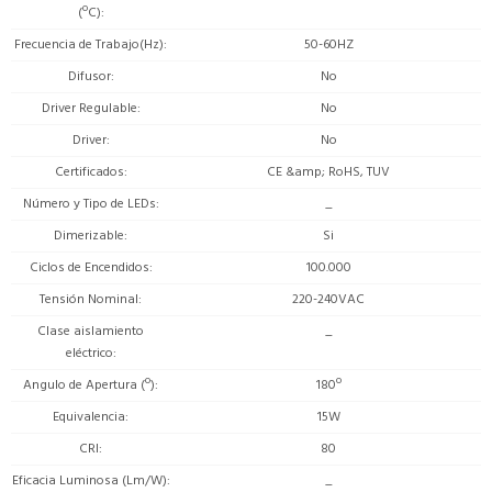
(ºC)
Frecuencia de Trabajo(Hz)
50-60HZ
Difusor
No
Driver Regulable
No
Driver
No
Certificados
CE &amp; RoHS, TUV
Número y Tipo de LEDs
_
Dimerizable
Si
Ciclos de Encendidos
100.000
Tensión Nominal
220-240VAC
Clase aislamiento
_
eléctrico
Angulo de Apertura (º)
180º
Equivalencia
15W
CRI
80
Eficacia Luminosa (Lm/W)
_