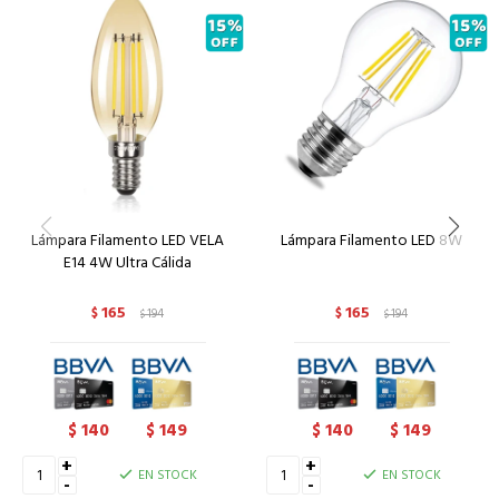
Lámpara Filamento LED VELA
Lámpara Filamento LED 8W
E14 4W Ultra Cálida
165
165
$
194
$
194
$
$
140
149
140
149
$
$
$
$
+
+
EN STOCK
EN STOCK
-
-