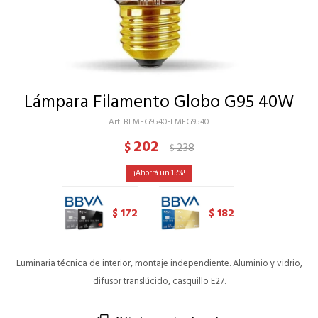
Lámpara Filamento Globo G95 40W
BLMEG9540-LMEG9540
202
$
238
$
15
172
182
$
$
Luminaria técnica de interior, montaje independiente. Aluminio y vidrio,
difusor translúcido, casquillo E27.