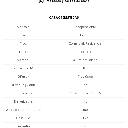
Métodos y costos de envío
CARACTERÍSTICAS
Montaje
Independiente
Uso
Interior
Tipo
Comercial, Residencial
Estilo
Técnico
Material
Aluminio, Vidrio
Protección IP
IP20
Difusor
Traslúcido
Driver Regulable
No
Certificados
CE &amp; RoHS, TUV
Dimerizable
No
Angulo de Apertura (º)
180
Casquillo
E27
Garantía
No