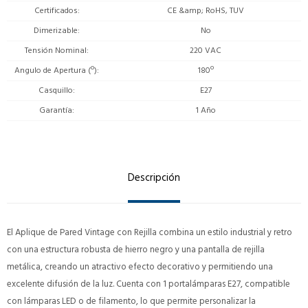
Certificados
CE &amp; RoHS, TUV
Dimerizable
No
Tensión Nominal
220 VAC
Angulo de Apertura (º)
180º
Casquillo
E27
Garantía
1 Año
Descripción
El Aplique de Pared Vintage con Rejilla combina un estilo industrial y retro
con una estructura robusta de hierro negro y una pantalla de rejilla
metálica, creando un atractivo efecto decorativo y permitiendo una
excelente difusión de la luz. Cuenta con 1 portalámparas E27, compatible
con lámparas LED o de filamento, lo que permite personalizar la