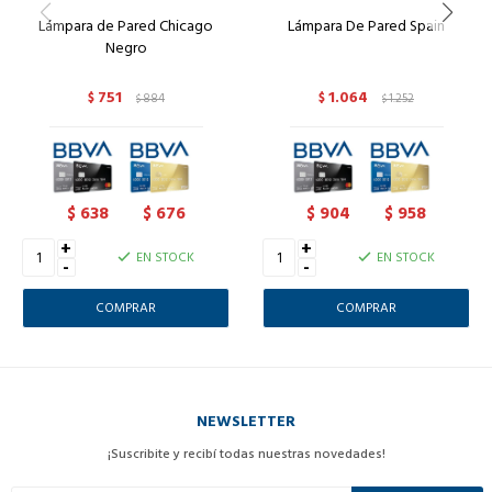
Lámpara de Pared Chicago
Lámpara De Pared Spain
Negro
751
1.064
$
884
$
1.252
$
$
638
676
904
958
$
$
$
$
+
+
EN STOCK
EN STOCK
-
-
NEWSLETTER
¡Suscribite y recibí todas nuestras novedades!