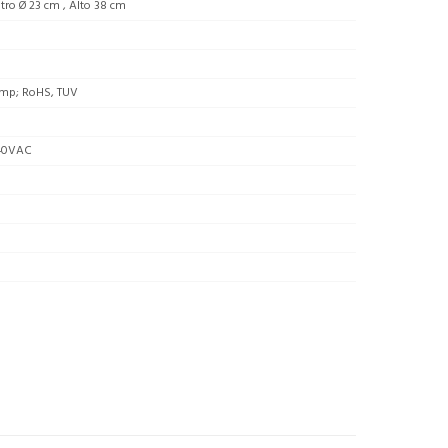
ro Ø 23 cm , Alto 38 cm
mp; RoHS, TUV
40VAC