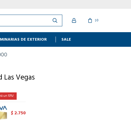
0
$
MINARIAS DE EXTERIOR
SALE
d Las Vegas
10
2.750
$