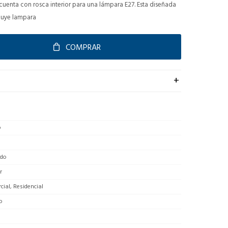
uenta con rosca interior para una lámpara E27. Esta diseñada
cluye lampara
COMPRAR
o
do
r
ial, Residencial
o