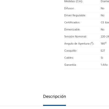
Medidas (Cm)
Diamet
Difusor
No
Driver Regulable
No
Certificados
CE &a
Dimerizable
No
Tensión Nominal
220-2
Angulo de Apertura (º)
180º
Casquillo
E27
Cables
Si
Garantía
1 Año
Descripción