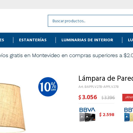
ES
ESTANTERÍAS
LUMINARIAS DE INTERIOR
LU
Lámpara de Pare
BAPPLV27B-APPLV27B
3.056
$
3.396
$
2.598
$