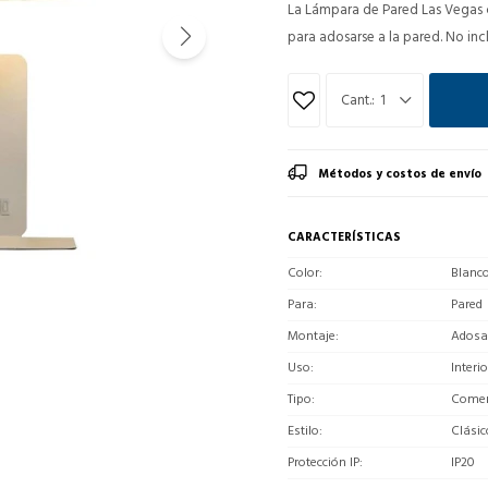
La Lámpara de Pared Las Vegas c
para adosarse a la pared. No in
1
Métodos y costos de envío
CARACTERÍSTICAS
Color
Blanc
Para
Pared
Montaje
Adosa
Uso
Interio
Tipo
Comerc
Estilo
Clásic
Protección IP
IP20