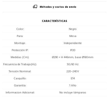
Métodos y costos de envío
CARACTERÍSTICAS
Color
Negro
Para
Mesa
Montaje
Independiente
Protección IP
IP20
Medidas (Cm)
Ø290 × H 446mm, base Ø180mm
Frecuencia de Trabajo(Hz)
50/60 Hz
Tensión Nominal
220–240V
Casquillo
E14
Garantía
1 Año
Informacion Adicional
No incluye lámparas