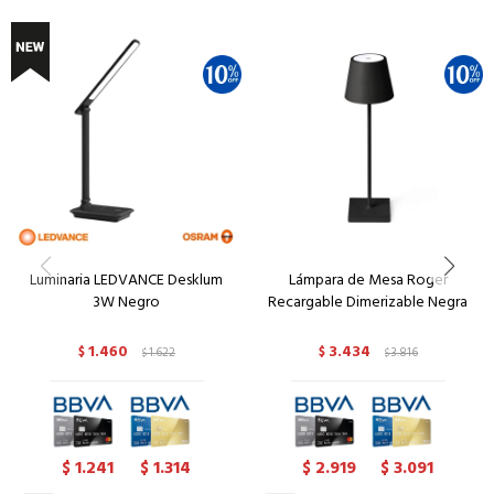
Luminaria LEDVANCE Desklum
Lámpara de Mesa Roger
3W Negro
Recargable Dimerizable Negra
1.460
3.434
$
1.622
$
3.816
$
$
1.241
1.314
2.919
3.091
$
$
$
$