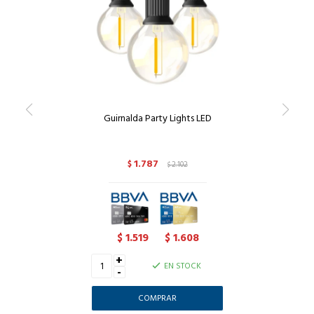
Guirnalda Party Lights LED
1.787
$
2.102
$
1.519
1.608
$
$
+
EN STOCK
-