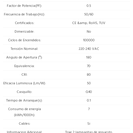
Factor de Potencia(PF)
0.5
Frecuencia de Trabajo(Hz)
50/60
Certificados
CE &amp; RoHS, TUV
Dimerizable
No
Ciclos de Encendidos
100000
Tensión Nominal
220-240 VAC
Angulo de Apertura (º)
180
Equivalencia
70
CRI
80
Eficacia Luminosa (Lm/W)
50
Casquillo
G40
Tiempo de Arranque(s)
0.1
Consumo de energía
7
(kWh/1000h)
Cables
Si
Informacion Adicional
Trae 2 lamparitas de repuesto