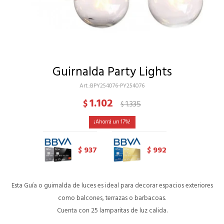
Guirnalda Party Lights
BPY254076-PY254076
1.102
$
1.335
$
17
937
992
$
$
Esta Guía o guirnalda de luces es ideal para decorar espacios exteriores
como balcones, terrazas o barbacoas.
Cuenta con 25 lamparitas de luz calida.