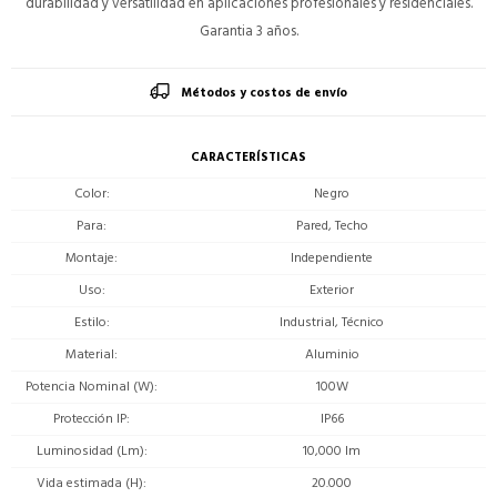
durabilidad y versatilidad en aplicaciones profesionales y residenciales.
Garantia 3 años.
Métodos y costos de envío
CARACTERÍSTICAS
Color
Negro
Para
Pared, Techo
Montaje
Independiente
Uso
Exterior
Estilo
Industrial, Técnico
Material
Aluminio
Potencia Nominal (W)
100W
Protección IP
IP66
Luminosidad (Lm)
10,000 lm
Vida estimada (H)
20.000