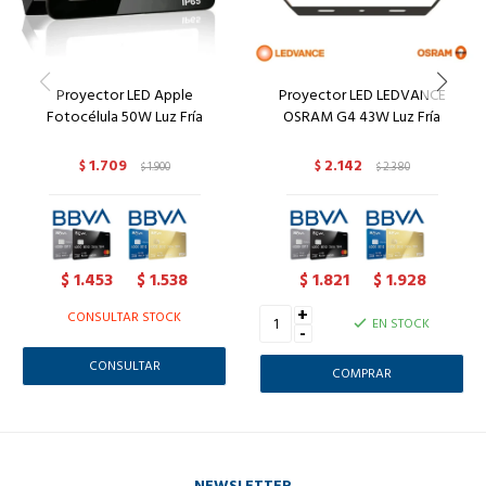
Proyector LED Apple
Proyector LED LEDVANCE
Fotocélula 50W Luz Fría
OSRAM G4 43W Luz Fría
1.709
2.142
$
1.900
$
2.380
$
$
1.453
1.538
1.821
1.928
$
$
$
$
+
CONSULTAR STOCK
EN STOCK
-
CONSULTAR
NEWSLETTER