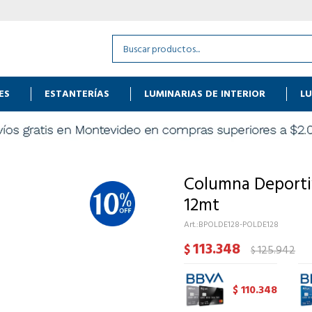
ES
ESTANTERÍAS
LUMINARIAS DE INTERIOR
LU
Columna Deporti
12mt
BPOLDE128-POLDE128
113.348
$
125.942
$
110.348
$