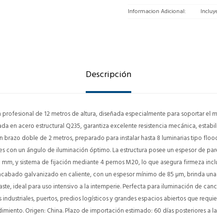
Informacion Adicional
Incluy
Descripción
profesional de 12 metros de altura, diseñada especialmente para soportar el m
ada en acero estructural Q235, garantiza excelente resistencia mecánica, estabi
n brazo doble de 2 metros, preparado para instalar hasta 8 luminarias tipo flood 
ies con un ángulo de iluminación óptimo. La estructura posee un espesor de pa
0 mm, y sistema de fijación mediante 4 pernos M20, lo que asegura firmeza inc
l acabado galvanizado en caliente, con un espesor mínimo de 85 µm, brinda una
ste, ideal para uso intensivo a la intemperie. Perfecta para iluminación de can
industriales, puertos, predios logísticos y grandes espacios abiertos que requi
dimiento. Origen: China. Plazo de importación estimado: 60 días posteriores a l