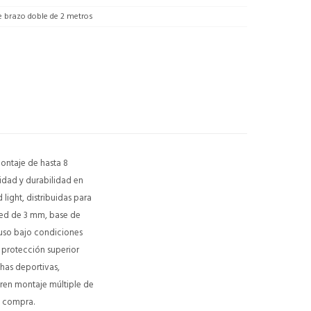
e brazo doble de 2 metros
ontaje de hasta 8
lidad y durabilidad en
light, distribuidas para
red de 3 mm, base de
luso bajo condiciones
 protección superior
chas deportivas,
eren montaje múltiple de
a compra.