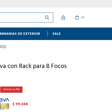
0
$
MINARIAS DE EXTERIOR
SALE
va con Rack para 8 Focos
9
111.348
$