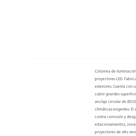
Columna de iluminación 
proyectores LED. Fabric
exteriores. Cuenta con u
cubrir grandes superfic
anclaje circular de Ø32
climáticas exigentes. E
contra corrosión y desga
estacionamientos, zonas 
proyectores de alto ren