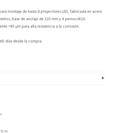
ara montaje de hasta 8 proyectores LED, fabricada en acero
metros, base de anclaje de 320 mm y 4 pernos M20.
nte =85 µm para alta resistencia a la corrosión.
60 días desde la compra.
or
 12 m