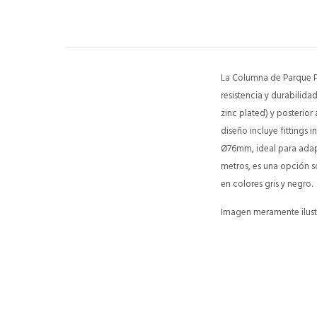
La Columna de Parque Pr
resistencia y durabilid
zinc plated) y posterio
diseño incluye fittings 
Ø76mm, ideal para adapt
metros, es una opción só
en colores gris y negro.
Imagen meramente ilustr