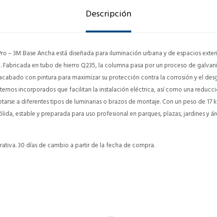
Descripción
o – 3M Base Ancha está diseñada para iluminación urbana y de espacios exteri
ad. Fabricada en tubo de hierro Q235, la columna pasa por un proceso de galvan
r acabado con pintura para maximizar su protección contra la corrosión y el des
internos incorporados que facilitan la instalación eléctrica, así como una redu
arse a diferentes tipos de luminarias o brazos de montaje. Con un peso de 17 kg
lida, estable y preparada para uso profesional en parques, plazas, jardines y ár
ativa. 30 días de cambio a partir de la fecha de compra.