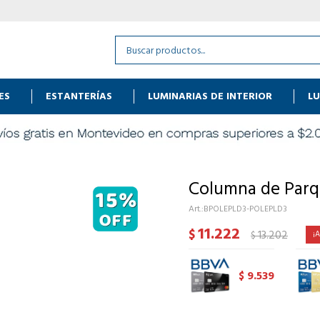
ES
ESTANTERÍAS
LUMINARIAS DE INTERIOR
LU
Columna de Parq
BPOLEPLD3-POLEPLD3
11.222
$
13.202
$
9.539
$