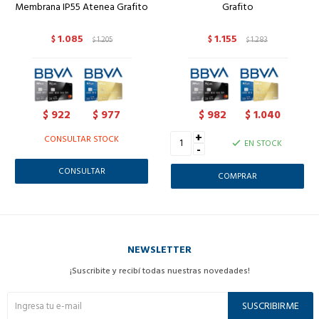
Membrana IP55 Atenea Grafito
Grafito
1.085
1.155
$
1.205
$
1.283
$
$
922
977
982
1.040
$
$
$
$
+
CONSULTAR STOCK
EN STOCK
-
CONSULTAR
NEWSLETTER
¡Suscribite y recibí todas nuestras novedades!
SUSCRIBIRME