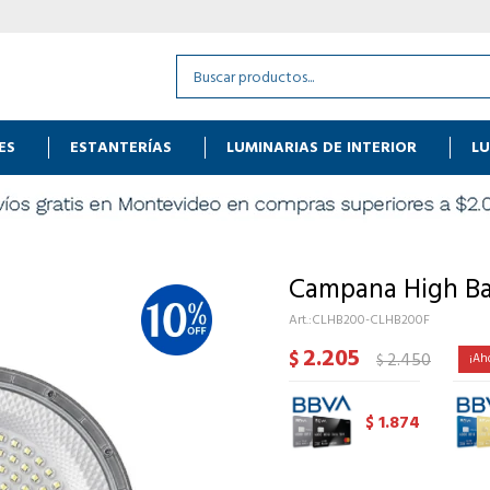
ES
ESTANTERÍAS
LUMINARIAS DE INTERIOR
LU
Campana High Ba
CLHB200-CLHB200F
2.205
$
2.450
$
1.874
$