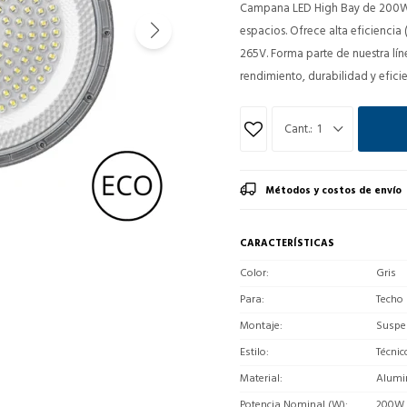
Campana LED High Bay de 200W co
espacios. Ofrece alta eficienci
265V. Forma parte de nuestra lí
rendimiento, durabilidad y efici
1
Métodos y costos de envío
CARACTERÍSTICAS
Color
Gris
Para
Techo
Montaje
Suspe
Estilo
Técnic
Material
Alumi
Potencia Nominal (W)
200W