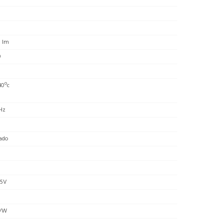
0 lm
0
40ºc
Hz
ado
65V
m/W