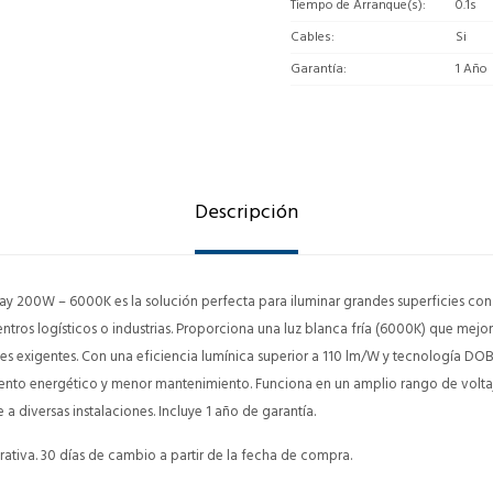
Tiempo de Arranque(s)
0.1s
Cables
Si
Garantía
1 Año
Descripción
y 200W – 6000K es la solución perfecta para iluminar grandes superficies con
ntros logísticos o industrias. Proporciona una luz blanca fría (6000K) que mejora 
s exigentes. Con una eficiencia lumínica superior a 110 lm/W y tecnología DOB 
nto energético y menor mantenimiento. Funciona en un amplio rango de volt
 diversas instalaciones. Incluye 1 año de garantía.
ativa. 30 días de cambio a partir de la fecha de compra.