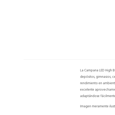
La Campana LED High Ba
depósitos, gimnasios, ce
rendimiento en ambiente
excelente aprovechamie
adaptándose fácilmente a
Imagen meramente ilustr