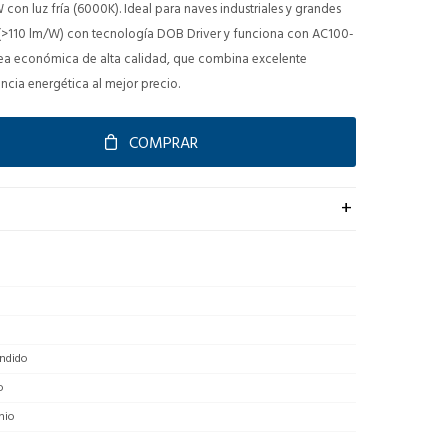
n luz fría (6000K). Ideal para naves industriales y grandes
a (>110 lm/W) con tecnología DOB Driver y funciona con AC100-
nea económica de alta calidad, que combina excelente
encia energética al mejor precio.
COMPRAR
ndido
o
nio