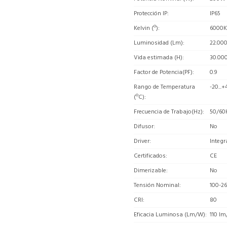
Protección IP
IP65
Kelvin (º)
6000K
Luminosidad (Lm)
22.00
Vida estimada (H)
30.00
Factor de Potencia(PF)
0.9
Rango de Temperatura
-20...+
(ºC)
Frecuencia de Trabajo(Hz)
50/60
Difusor
No
Driver
Integr
Certificados
CE
Dimerizable
No
Tensión Nominal
100-2
CRI
80
Eficacia Luminosa (Lm/W)
110 l