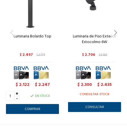
Luminaria Bolardo Top
Luminaria de Piso Exterior
Estocolmo 6W
2.497
2.706
$
2.774
$
3.183
$
$
2.122
2.247
2.300
2.435
$
$
$
$
+
CONSULTAR STOCK
EN STOCK
-
CONSULTAR