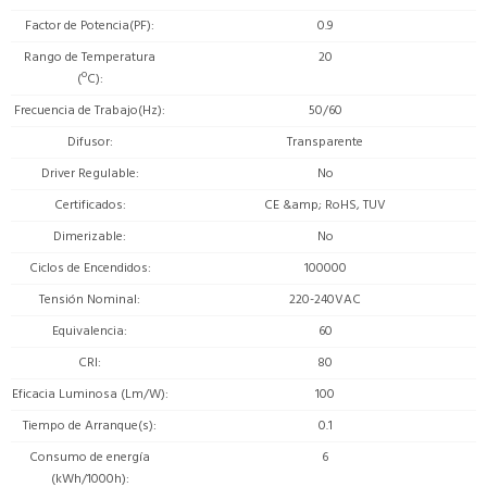
Factor de Potencia(PF)
0.9
Rango de Temperatura
20
(ºC)
Frecuencia de Trabajo(Hz)
50/60
Difusor
Transparente
Driver Regulable
No
Certificados
CE &amp; RoHS, TUV
Dimerizable
No
Ciclos de Encendidos
100000
Tensión Nominal
220-240VAC
Equivalencia
60
CRI
80
Eficacia Luminosa (Lm/W)
100
Tiempo de Arranque(s)
0.1
Consumo de energía
6
(kWh/1000h)