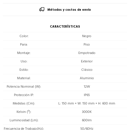
Métodos y costos de envío
CARACTERÍSTICAS
Color
Negro
Para
Piso
Montaje
Empotrado
Uso
Exterior
Estilo
Clásico
Material
Aluminio
Potencia Nominal (W)
12W
Protección IP
IP65
Medidas (Cm)
L: 150 mm × W: 150 mm × H: 600 mm
Kelvin (º)
3000K
Luminosidad (Lm)
600lm
Frecuencia de Trabajo(Hz)
50/60Hz