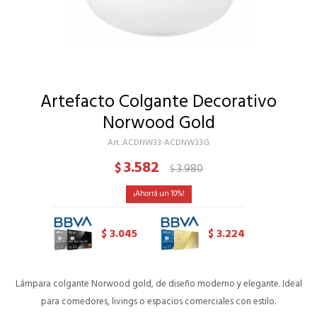
Artefacto Colgante Decorativo
Norwood Gold
ACDNW33-ACDNW33G
3.582
$
3.980
$
10
3.045
3.224
$
$
Lámpara colgante Norwood gold, de diseño moderno y elegante. Ideal
para comedores, livings o espacios comerciales con estilo.