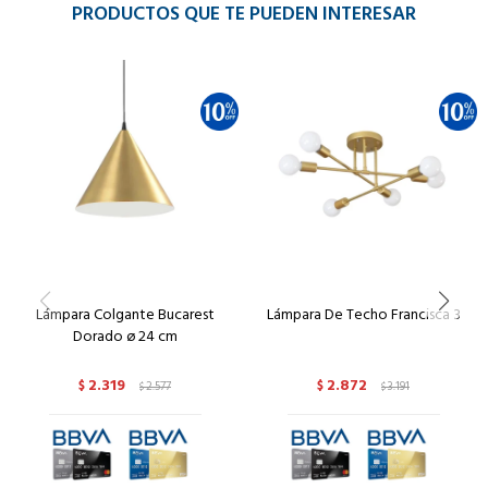
PRODUCTOS QUE TE PUEDEN INTERESAR
Lámpara Colgante Bucarest
Lámpara De Techo Francisca 3
Dorado ø 24 cm
2.319
2.872
$
2.577
$
3.191
$
$