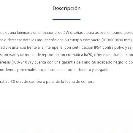
Descripción
rma es una luminaria unidireccional de 5W diseñada para adosar en pared, perf
vos o destacar detalles arquitectónicos. Su cuerpo compacto (100×100×80 mm),
ad y resistencia frente a la intemperie, con certificación IP54 contra polvo y s
s por watt y un índice de reproducción cromática Ra70, ofrece una iluminación 
iversal (100-240V) y cuenta con una garantía de 1 año. Su acabado negro lo c
 modernos y minimalistas que buscan un toque discreto y elegante.
ativa. 30 días de cambio a partir de la fecha de compra.