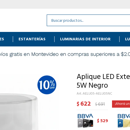
ES
ESTANTERÍAS
LUMINARIAS DE INTERIOR
LU
Aplique LED Exte
5W Negro
AELU05-AELU05NC
622
$
691
$
529
$