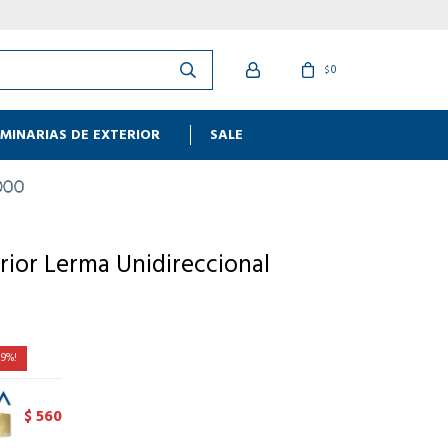
0
$
MINARIAS DE EXTERIOR
SALE
rior Lerma Unidireccional
9
560
$