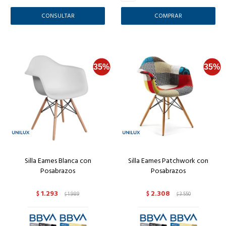
CONSULTAR
Silla Eames Blanca con
Silla Eames Patchwork con
Posabrazos
Posabrazos
1.293
2.308
$
1.989
$
3.550
$
$