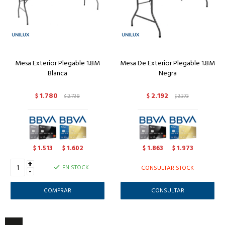
Mesa Exterior Plegable 1.8M
Mesa De Exterior Plegable 1.8M
Blanca
Negra
1.780
2.192
$
2.738
$
3.373
$
$
1.513
1.602
1.863
1.973
$
$
$
$
+
EN STOCK
CONSULTAR STOCK
-
CONSULTAR