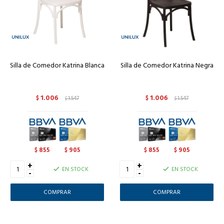
Silla de Comedor Katrina Blanca
Silla de Comedor Katrina Negra
1.006
1.006
$
1.547
$
1.547
$
$
855
905
855
905
$
$
$
$
+
+
EN STOCK
EN STOCK
-
-