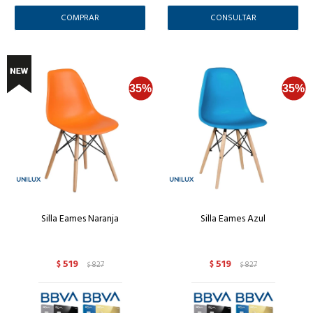
CONSULTAR
Silla Eames Naranja
Silla Eames Azul
519
519
$
827
$
827
$
$