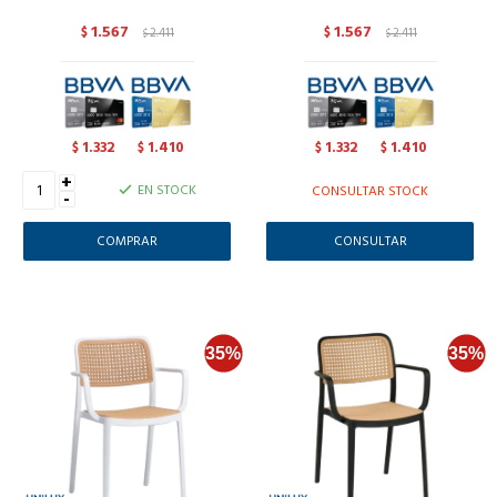
1.567
1.567
$
2.411
$
2.411
$
$
1.332
1.410
1.332
1.410
$
$
$
$
+
EN STOCK
CONSULTAR STOCK
-
CONSULTAR