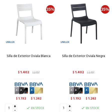
Silla de Exterior Oviala Blanca
Silla de Exterior Oviala Negra
1.402
1.402
$
2.157
$
2.157
$
$
1.192
1.262
1.192
1.262
$
$
$
$
+
+
EN STOCK
EN STOCK
-
-