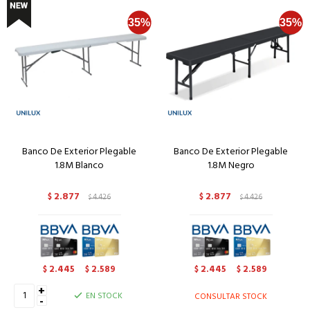
Banco De Exterior Plegable
Banco De Exterior Plegable
1.8M Blanco
1.8M Negro
2.877
2.877
$
4.426
$
4.426
$
$
2.445
2.589
2.445
2.589
$
$
$
$
+
EN STOCK
CONSULTAR STOCK
-