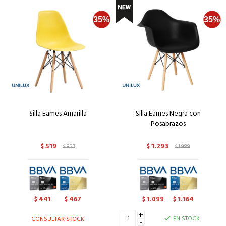
Silla Eames Amarilla
Silla Eames Negra con
Posabrazos
519
1.293
$
827
$
1.989
$
$
441
467
1.099
1.164
$
$
$
$
+
EN STOCK
CONSULTAR STOCK
-