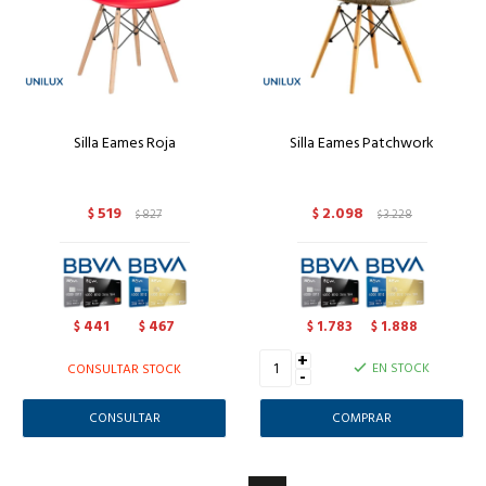
Silla Eames Roja
Silla Eames Patchwork
519
2.098
$
827
$
3.228
$
$
441
467
1.783
1.888
$
$
$
$
+
EN STOCK
CONSULTAR STOCK
-
CONSULTAR