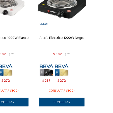
trico 1000W Blanco
Anafe Eléctrico 1000W Negro
302
302
603
$
603
$
$
272
257
272
$
$
$
ULTAR STOCK
CONSULTAR STOCK
ONSULTAR
CONSULTAR