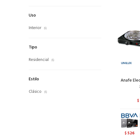
Uso
Interior
(6)
Tipo
Residencial
(6)
Estilo
Anafe Ele
Clásico
(6)
$
526
$