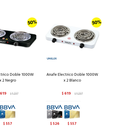
ctrico Doble 1000W
Anafe Electrico Doble 1000W
x 2 Negro
x 2 Blanco
619
619
1.237
$
1.237
$
$
557
526
557
$
$
$