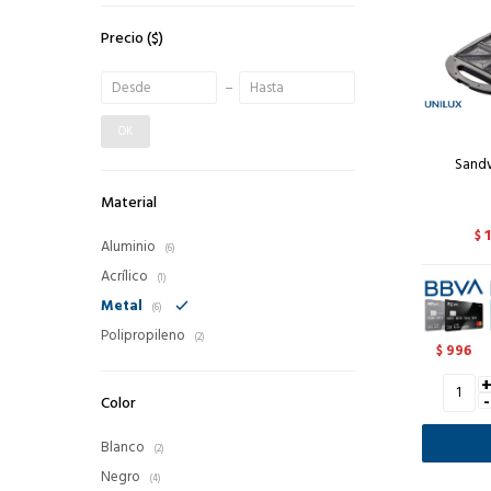
Precio
($)
OK
Sand
Material
$
Aluminio
(6)
Acrílico
(1)
Metal
(6)
Polipropileno
(2)
996
$
-
Color
Blanco
(2)
Negro
(4)