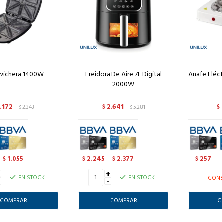
wichera 1400W
Freidora De Aire 7L Digital
Anafe Eléc
2000W
1.172
2.641
2.343
$
5.281
$
$
$
1.055
2.245
2.377
257
$
$
$
$
+
+
EN STOCK
EN STOCK
CONS
-
C